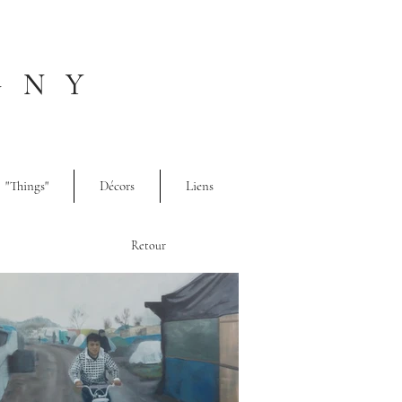
GNY
"Things"
Décors
Liens
Retour