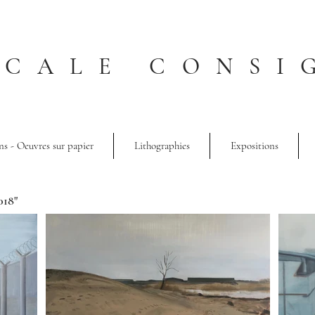
SCALE CONSI
ns - Oeuvres sur papier
Lithographies
Expositions
018"